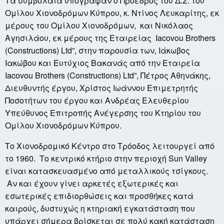
Τα συμβόλαια υπόγραψαν o Πρόεδρος του Δ.Σ. του
Ομίλου Χιονοδρόμων Κύπρου, κ. Ντίνος Λευκαρίτης, εκ
μέρους του Ομίλου Χιονοδρόμων, και Νικόλαος
Αγησιλάου, εκ μέρους της Εταιρείας Iacovou Brothers
(Constructions) Ltd”, στην παρουσία των, Ιάκωβος
Ιακώβου και Ευτύχιος Βακανάς από την Εταιρεία
Iacovou Brothers (Constructions) Ltd”, Πέτρος Αθηνάκης,
Διευθυντής έργου, Χρίστος Ιωάννου Επιμετρητής
Ποσοτήτων του έργου και Ανδρέας Ελευθερίου
Υπεύθυνος Επιτροπής Ανέγερσης του Κτηρίου του
Ομίλου Xιονοδρόμων Κύπρου.
Το Χιονοδρομικό Κέντρο στο Τρόοδος λειτουργεί από
το 1960. Το κεντρικό κτήριο στην περιοχή Sun Valley
είναι κατασκευασμένο από μεταλλικούς τσίγκους.
Αν και έχουν γίνει αρκετές εξωτερικές και
εσωτερικές επιδιορθώσεις και προσθήκες κατά
καιρούς, δυστυχώς η κτηριακή εγκατάσταση που
υπάρχει σήμερα βρίσκεται σε πολύ κακή κατάσταση