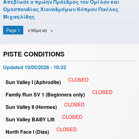
Απεβίωσε ο πρώην Πρόεδρος του Ομίλου και
Ομοσπονδίας Χιονοδρόμων Κύπρου Παύλος
Μιχαηλίδης
Pagination
You're on
Page 1
Next
επόμενη
page
PISTE CONDITIONS
Updated
10/05/2026 - 10:33
CLOSED
Sun Valley I (Aphrodite)
CLOSED
Family Run SV 1 (Beginners only)
CLOSED
Sun Valley II (Hermes)
CLOSED
Sun Valley BABY Lift
CLOSED
North Face I (Dias)