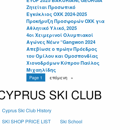
EYOF 2025 BAKURIANI, GEORGIA
Ζητείται Προσωπικό
Εγκύκλιος ΟΧΚ 2024-2025
Προκήρυξη Προσφορών OXK για
Αθλητικό Υλικό, 2025
4οι Χειμερινοί Ολυμπιακοί
Αγώνες Νέων “Gangwon 2024
Απεβίωσε ο πρώην Πρόεδρος
του Ομίλου και Ομοσπονδίας
Χιονοδρόμων Κύπρου Παύλος
Μιχαηλίδης
Pagination
You're on
Page 1
Next
επόμενη
page
CYPRUS SKI CLUB
Cyprus Ski Club History
SKI SHOP PRICE LIST
Ski School