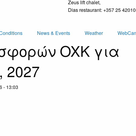
Zeus lift chalet,
Dias restaurant: +357 25 4201
Conditions
News & Events
Weather
WebCa
οσφορών OXK για
, 2027
6 - 13:03