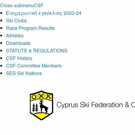
Close submenu
CSF
Ενημερωτική εγκύκλιος 2023-24
Ski Clubs
Race Program Results
Athletes
Downloads
STATUTE & REGULATIONS
CSF History
CSF Committee Members
SES Ski Nations
Skip
to
main
content