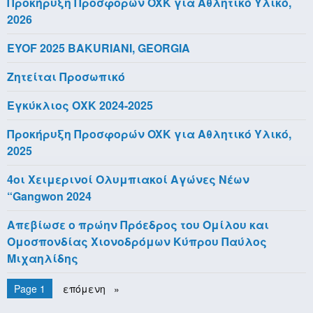
Προκήρυξη Προσφορών OXK για Αθλητικό Υλικό,
2026
EYOF 2025 BAKURIANI, GEORGIA
Ζητείται Προσωπικό
Εγκύκλιος ΟΧΚ 2024-2025
Προκήρυξη Προσφορών OXK για Αθλητικό Υλικό,
2025
4οι Χειμερινοί Ολυμπιακοί Αγώνες Νέων
“Gangwon 2024
Απεβίωσε ο πρώην Πρόεδρος του Ομίλου και
Ομοσπονδίας Χιονοδρόμων Κύπρου Παύλος
Μιχαηλίδης
Pagination
You're on
Page 1
Next
επόμενη
page