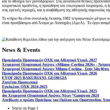
και το άθλημα των χιονοδρομιών. Στις αλυσιδωτά θετικές προεκτάσε
τουριστικού προϊόντος, η προώθηση του εσωτερικού τουρισμού, η δ
στις ορεινές περιοχές, και η αναβάθμιση της αθλητικής παρουσίας τ
Το κτήριο θα είναι συνολικής έκτασης 1082 τετραγωνικών μέτρων κ
είναι προσβάσιμοι από Άτομα με Αναπηρίες (ΑμεΑ). Το έργο αναμέν
News & Events
Προκήρυξη Προσφορών OXK για Αθλητικό Υλικό, 2027
Χειμερινοί Ολυμπιακοί Αγώνες «Milano–Cortina 2026» - Άντρεα
Χειμερινοί Ολυμπιακοί Αγώνες Milano-Cortina - Στην 34η θέση 
Προκήρυξη Προσφορών OXK για Αθλητικό Υλικό, 2026
EYOF 2025 BAKURIANI, GEORGIA
Ζητείται Προσωπικό
Εγκύκλιος ΟΧΚ 2024-2025
Προκήρυξη Προσφορών OXK για Αθλητικό Υλικό, 2025
4οι Χειμερινοί Ολυμπιακοί Αγώνες Νέων “Gangwon 2024
Απεβίωσε ο πρώην Πρόεδρος του Ομίλου και Ομοσπονδίας Χι
You're on
Page 1