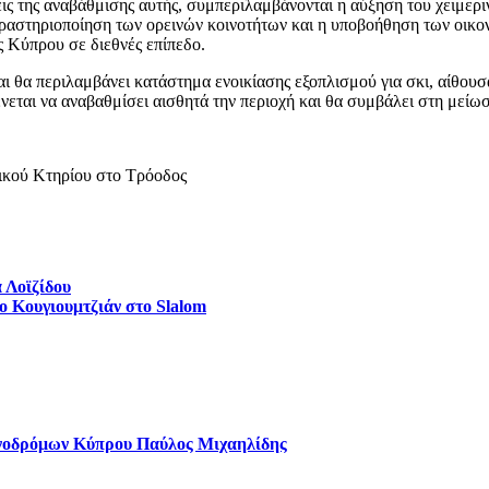
ις της αναβάθμισης αυτής, συμπεριλαμβάνονται η αύξηση του χειμερι
ραστηριοποίηση των ορεινών κοινοτήτων και η υποβοήθηση των οικον
ης Κύπρου σε διεθνές επίπεδο.
αι θα περιλαμβάνει κατάστημα ενοικίασης εξοπλισμού για σκι, αίθου
εται να αναβαθμίσει αισθητά την περιοχή και θα συμβάλει στη μείω
 Λοϊζίδου
ο Κουγιουμτζιάν στο Slalom
ονοδρόμων Κύπρου Παύλος Μιχαηλίδης