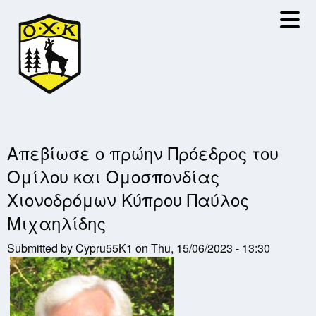
Skip
to
main
content
Απεβίωσε ο πρώην Πρόεδρος του
Ομίλου και Ομοσπονδίας
Χιονοδρόμων Κύπρου Παύλος
Μιχαηλίδης
Submitted by
Cypru55K1
on
Thu, 15/06/2023 - 13:30