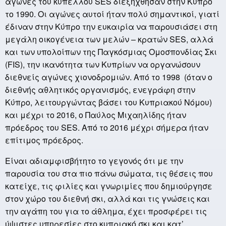
αγώνες του κυπέλλου SES διεξήχθησαν στην Κύπρο
το 1990. Οι αγώνες αυτοί ήταν πολύ σημαντικοί, γιατί
έδιναν στην Κύπρο την ευκαιρία να παρουσιάσει στη
μεγάλη οικογένεια των μελών – κρατών SES, αλλά
και των υπολοίπων της Παγκόσμιας Ομοσπονδίας Σκι
(FIS), την ικανότητα των Κυπρίων να οργανώσουν
διεθνείς αγώνες χιονοδρομιών. Από το 1998 (όταν ο
διεθνής αθλητικός οργανισμός, ενεγράφη στην
Κύπρο, λειτουργώντας βάσει του Κυπριακού Νόμου)
και μέχρι το 2016, ο Παύλος Μιχαηλίδης ήταν
πρόεδρος του SES. Από το 2016 μέχρι σήμερα ήταν
επίτιμος πρόεδρος.
Είναι αδιαμφισβήτητο το γεγονός ότι με την
παρουσία του στα πιο πάνω σώματα, τις θέσεις που
κατείχε, τις φιλίες και γνωριμίες που δημιούργησε
στον χώρο του διεθνή σκι, αλλά και τις γνώσεις και
την αγάπη του για το άθλημα, έχει προσφέρει τις
ύψιστες υπηρεσίες στο κυπριακό σκι και κατ’