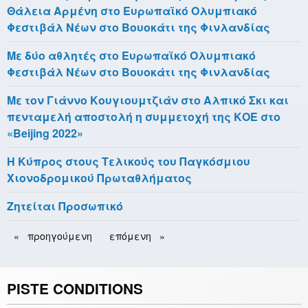
Θάλεια Αρμένη στο Ευρωπαϊκό Ολυμπιακό
Φεστιβάλ Νέων στο Βουοκάτι της Φινλανδίας
Με δύο αθλητές στο Ευρωπαϊκό Ολυμπιακό
Φεστιβάλ Νέων στο Βουοκάτι της Φινλανδίας
Με τον Γιάννο Κουγιουμτζιάν στο Αλπικό Σκι και
πενταμελή αποστολή η συμμετοχή της ΚΟΕ στο
«Beijing 2022»
H Κύπρος στους Τελικούς του Παγκόσμιου
Χιονοδρομικού Πρωταθλήματος
Ζητείται Προσωπικό
Pagination
Previous
προηγούμενη
Next
επόμενη
page
page
PISTE CONDITIONS